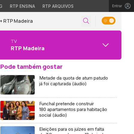
G
RTP ENSINA
RTP ARQUIVOS
Entrar
+ RTP Madeira
TV
RTP Madeira
Pode também gostar
Metade da quota de atum patudo
já foi capturada (áudio)
Funchal pretende construir
180 apartamentos para habitação
social (áudio)
Eleições para os juízes em falta