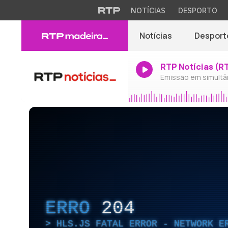
NOTÍCIAS
DESPORTO
Notícias
Desport
RTP Notícias (R
Emissão em simultâ
ERRO
204
HLS.JS FATAL ERROR - NETWORK E