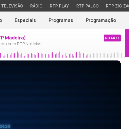
TELEVISÃO
RÁDIO
RTP PLAY
RTP PALCO
RTP ZIG ZA
o
Especiais
Programas
Programação
TP Madeira)
NO AR
neo com RTP Notícias
RROR