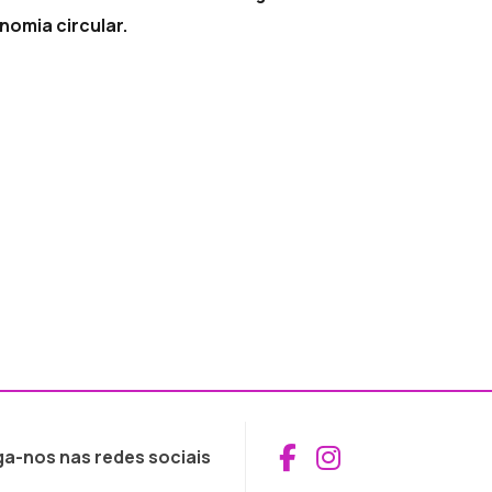
omia circular.
Aceder ao Fac
Aceder ao I
ga-nos nas redes sociais