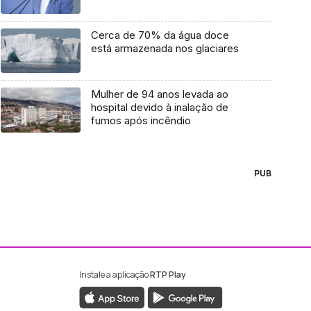
Cerca de 70% da água doce
está armazenada nos glaciares
Mulher de 94 anos levada ao
hospital devido à inalação de
fumos após incêndio
PUB
Instale a aplicação
RTP Play
ebook da RTP Madeira
nstagram da RTP Madeira