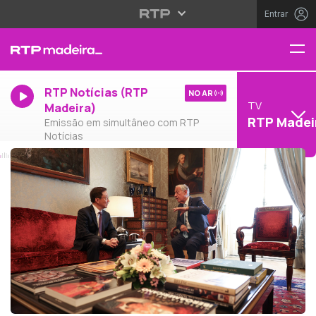
Entrar
RTP Notícias (RTP
NO AR
TV
Madeira)
RTP Madei
Emissão em simultâneo com RTP
Notícias