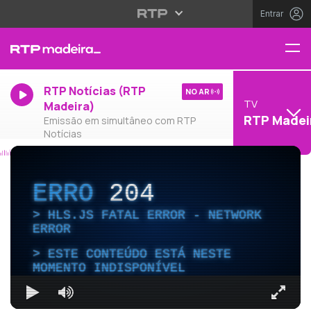
Entrar
RTP Notícias (RTP
NO AR
TV
Madeira)
RTP Madei
Emissão em simultâneo com RTP
Notícias
ERRO
204
HLS.JS FATAL ERROR - NETWORK
ERROR
ESTE CONTEÚDO ESTÁ NESTE
MOMENTO INDISPONÍVEL