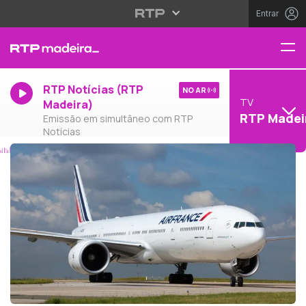
Entrar
RTP Notícias (RTP
NO AR
TV
Madeira)
RTP Madei
Emissão em simultâneo com RTP
Notícias