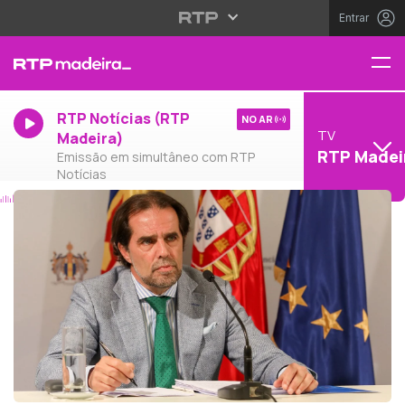
Entrar
RTP Notícias (RTP
NO AR
TV
Madeira)
RTP Madei
Emissão em simultâneo com RTP
Notícias