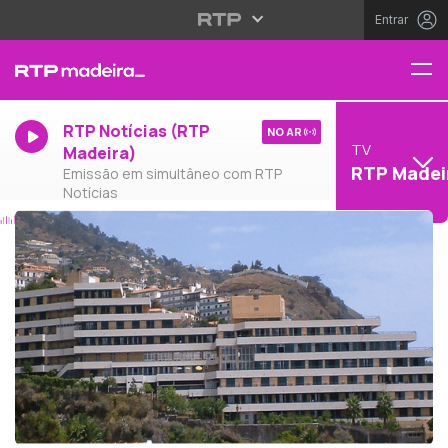
Entrar
RTP Notícias (RTP
NO AR
TV
Madeira)
RTP Madei
Emissão em simultâneo com RTP
Notícias