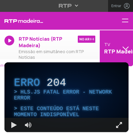
Entrar
RTP Notícias (RTP
NO AR
TV
Madeira)
RTP Madei
Emissão em simultâneo com RTP
Notícias
ERRO
204
HLS.JS FATAL ERROR - NETWORK
ERROR
ESTE CONTEÚDO ESTÁ NESTE
MOMENTO INDISPONÍVEL