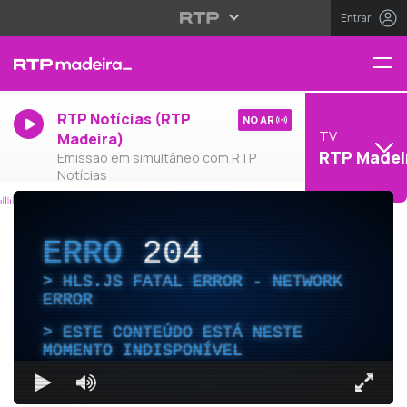
Entrar
RTP Notícias (RTP
NO AR
TV
Madeira)
RTP Madei
Emissão em simultâneo com RTP
Notícias
ERRO
204
HLS.JS FATAL ERROR - NETWORK
ERROR
ESTE CONTEÚDO ESTÁ NESTE
MOMENTO INDISPONÍVEL