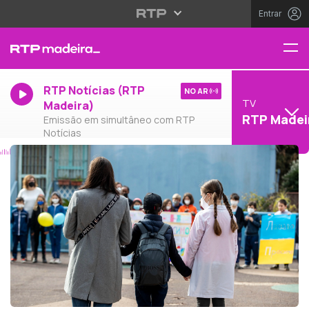
Entrar
RTP Notícias (RTP
NO AR
TV
Madeira)
RTP Madei
Emissão em simultâneo com RTP
Notícias