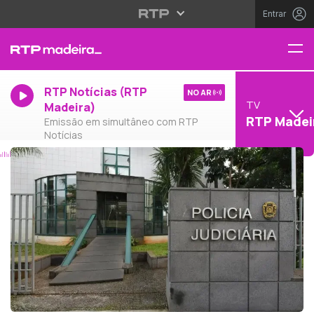
Entrar
RTP Notícias (RTP
NO AR
TV
Madeira)
RTP Madei
Emissão em simultâneo com RTP
Notícias