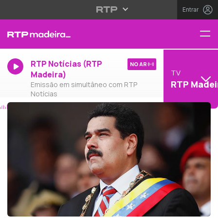
Entrar
RTP Notícias (RTP
NO AR
TV
Madeira)
RTP Madei
Emissão em simultâneo com RTP
Notícias