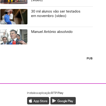
30 mil alunos vão ser testados
em novembro (vídeo)
Manuel António absolvido
PUB
Instale a aplicação
RTP Play
ebook da RTP Madeira
nstagram da RTP Madeira