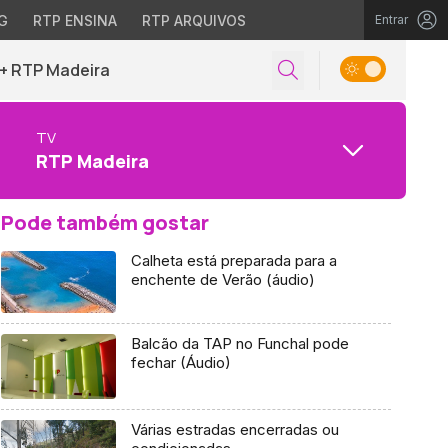
G
RTP ENSINA
RTP ARQUIVOS
Entrar
+ RTP Madeira
TV
RTP Madeira
Pode também gostar
Calheta está preparada para a
enchente de Verão (áudio)
Balcão da TAP no Funchal pode
fechar (Áudio)
Várias estradas encerradas ou