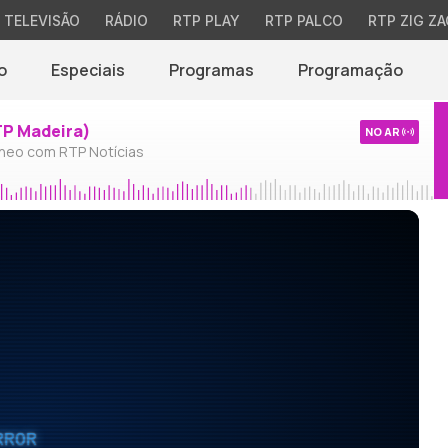
TELEVISÃO
RÁDIO
RTP PLAY
RTP PALCO
RTP ZIG ZA
o
Especiais
Programas
Programação
TP Madeira)
NO AR
neo com RTP Notícias
RROR