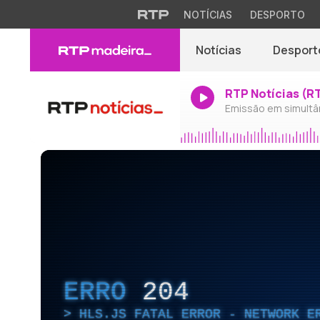
NOTÍCIAS
DESPORTO
Notícias
Desport
RTP Notícias (R
Emissão em simultâ
ERRO
204
HLS.JS FATAL ERROR - NETWORK E