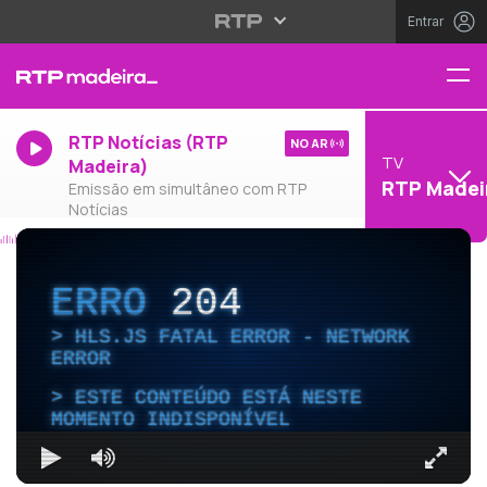
Entrar
RTP Notícias (RTP
NO AR
TV
Madeira)
RTP Madei
Emissão em simultâneo com RTP
Notícias
ERRO
204
HLS.JS FATAL ERROR - NETWORK
ERROR
ESTE CONTEÚDO ESTÁ NESTE
MOMENTO INDISPONÍVEL