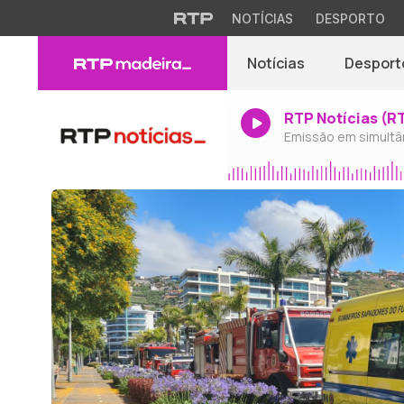
NOTÍCIAS
DESPORTO
Notícias
Desport
RTP Notícias (R
Emissão em simultâ