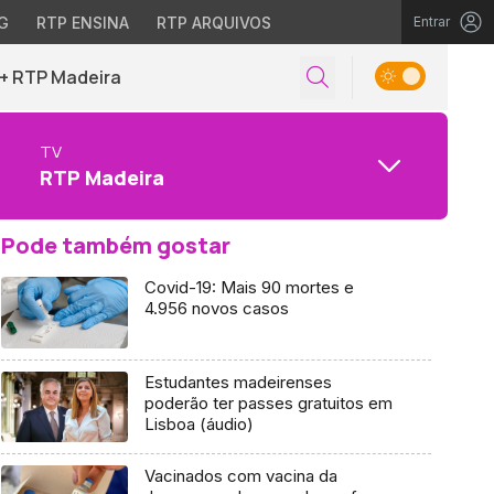
G
RTP ENSINA
RTP ARQUIVOS
Entrar
+ RTP Madeira
TV
RTP Madeira
Pode também gostar
Covid-19: Mais 90 mortes e
4.956 novos casos
Estudantes madeirenses
poderão ter passes gratuitos em
Lisboa (áudio)
Vacinados com vacina da