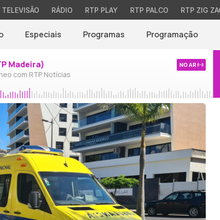
TELEVISÃO
RÁDIO
RTP PLAY
RTP PALCO
RTP ZIG ZA
o
Especiais
Programas
Programação
TP Madeira)
NO AR
neo com RTP Notícias