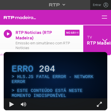
Entrar
RTP Notícias (RTP
NO AR
TV
Madeira)
RTP Madei
Emissão em simultâneo com RTP
Notícias
ERRO
204
HLS.JS FATAL ERROR - NETWORK
ERROR
ESTE CONTEÚDO ESTÁ NESTE
MOMENTO INDISPONÍVEL