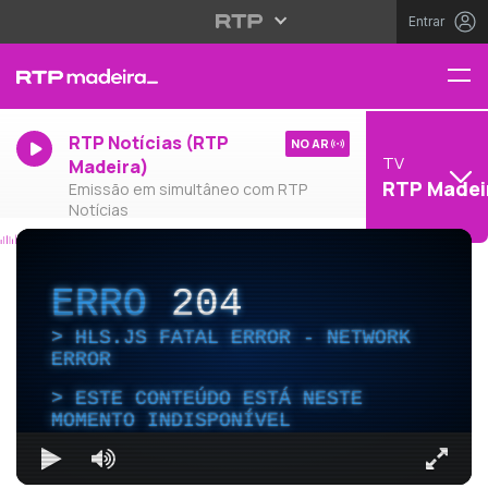
Entrar
RTP Notícias (RTP
NO AR
TV
Madeira)
RTP Madei
Emissão em simultâneo com RTP
Notícias
ERRO
204
HLS.JS FATAL ERROR - NETWORK
ERROR
ESTE CONTEÚDO ESTÁ NESTE
MOMENTO INDISPONÍVEL