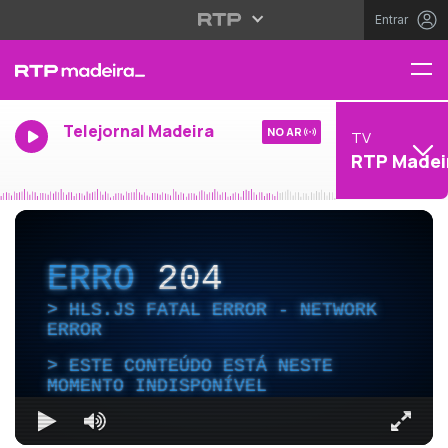
Entrar
Telejornal Madeira
NO AR
TV
RTP Madei
ERRO
204
HLS.JS FATAL ERROR - NETWORK
ERROR
ESTE CONTEÚDO ESTÁ NESTE
MOMENTO INDISPONÍVEL