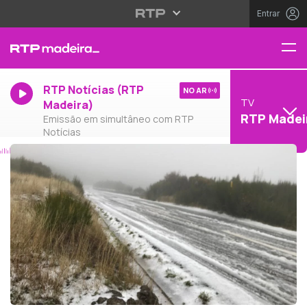
Entrar
RTP Notícias (RTP
NO AR
TV
Madeira)
RTP Madei
Emissão em simultâneo com RTP
Notícias