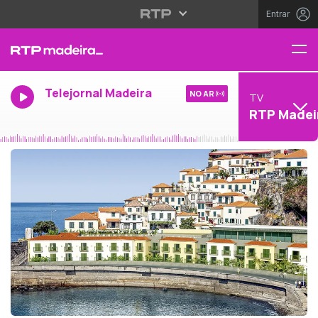
Entrar
Telejornal Madeira
NO AR
TV
RTP Madei