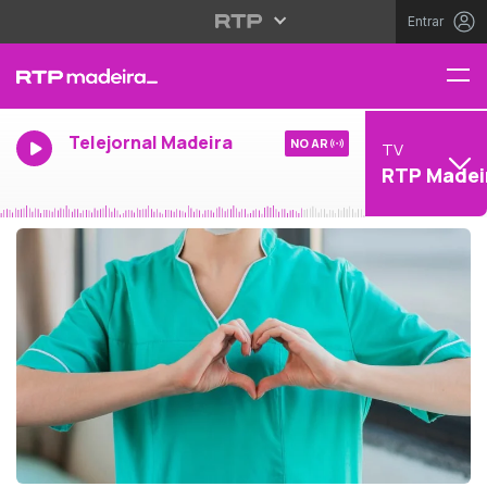
Entrar
Telejornal Madeira
NO AR
TV
RTP Madei