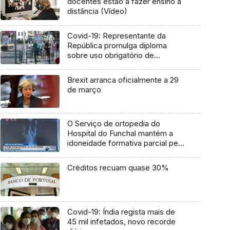
docentes estão a fazer ensino à
distância (Vídeo)
Covid-19: Representante da
República promulga diploma
sobre uso obrigatório de
máscara na Madeira
Brexit arranca oficialmente a 29
de março
O Serviço de ortopedia do
Hospital do Funchal mantém a
idoneidade formativa parcial pelo
segundo ano consecutivo
(Vídeo)
Créditos recuam quase 30%
Covid-19: Índia regista mais de
45 mil infetados, novo recorde