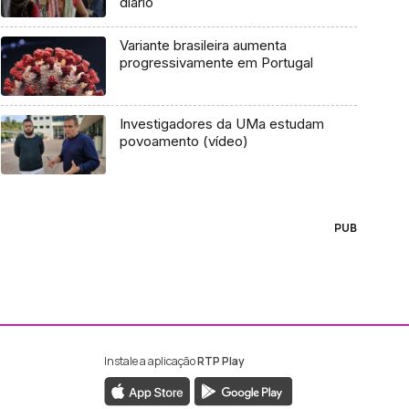
diário
Variante brasileira aumenta
progressivamente em Portugal
Investigadores da UMa estudam
povoamento (vídeo)
PUB
Instale a aplicação
RTP Play
ebook da RTP Madeira
nstagram da RTP Madeira