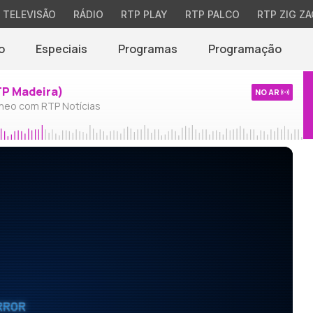
TELEVISÃO
RÁDIO
RTP PLAY
RTP PALCO
RTP ZIG ZA
o
Especiais
Programas
Programação
TP Madeira)
NO AR
neo com RTP Notícias
RROR