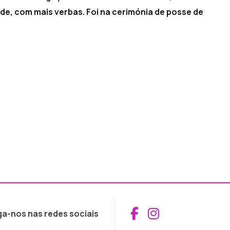
de, com mais verbas. Foi na cerimónia de posse de
Aceder ao Fac
Aceder ao I
ga-nos nas redes sociais