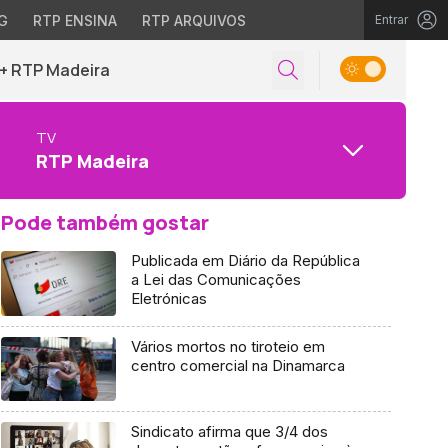
G
RTP ENSINA
RTP ARQUIVOS
Entrar
+ RTP Madeira
TV
RTP Madeira
Pode também gostar
Publicada em Diário da República
a Lei das Comunicações
Eletrónicas
Vários mortos no tiroteio em
centro comercial na Dinamarca
Sindicato afirma que 3/4 dos