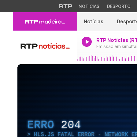
NOTÍCIAS
DESPORTO
Notícias
Desport
RTP Notícias (R
Emissão em simultâ
ERRO
204
HLS.JS FATAL ERROR - NETWORK E