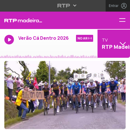
Entrar
Verão Cá Dentro 2026
NO AR
TV
RTP Madei