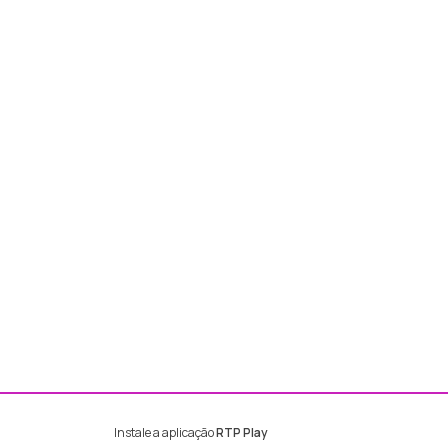
Instale a aplicação
RTP Play