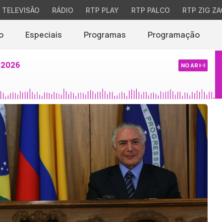
TELEVISÃO
RÁDIO
RTP PLAY
RTP PALCO
RTP ZIG ZA
o
Especiais
Programas
Programação
 2026
NO AR