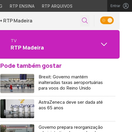
G
RTP ENSINA
RTP ARQUIVOS
Entrar
+ RTP Madeira
TV
RTP Madeira
Pode também gostar
Brexit: Governo mantém
inalteradas taxas aeroportuárias
para voos do Reino Unido
AstraZeneca deve ser dada até
aos 65 anos
Governo prepara reorganização