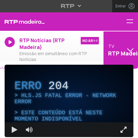
Entrar
RTP Notícias (RTP
NO AR
TV
Madeira)
RTP Madei
Emissão em simultâneo com RTP
Notícias
ERRO
204
HLS.JS FATAL ERROR - NETWORK
ERROR
ESTE CONTEÚDO ESTÁ NESTE
MOMENTO INDISPONÍVEL