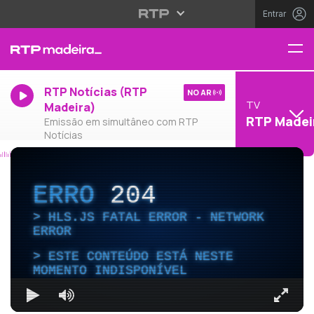
Entrar
RTP Notícias (RTP
NO AR
TV
Madeira)
RTP Madei
Emissão em simultâneo com RTP
Notícias
ERRO
204
HLS.JS FATAL ERROR - NETWORK
ERROR
ESTE CONTEÚDO ESTÁ NESTE
MOMENTO INDISPONÍVEL