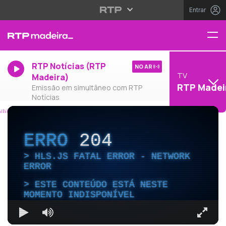
Entrar
RTP Notícias (RTP
NO AR
TV
Madeira)
RTP Madei
Emissão em simultâneo com RTP
Notícias
ERRO
204
HLS.JS FATAL ERROR - NETWORK
ERROR
ESTE CONTEÚDO ESTÁ NESTE
MOMENTO INDISPONÍVEL