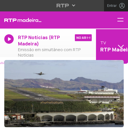
Entrar
RTP Notícias (RTP
NO AR
TV
Madeira)
RTP Madei
Emissão em simultâneo com RTP
Notícias