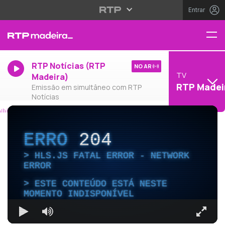
Entrar
RTP Notícias (RTP
NO AR
TV
Madeira)
RTP Madei
Emissão em simultâneo com RTP
Notícias
ERRO
204
HLS.JS FATAL ERROR - NETWORK
ERROR
ESTE CONTEÚDO ESTÁ NESTE
MOMENTO INDISPONÍVEL