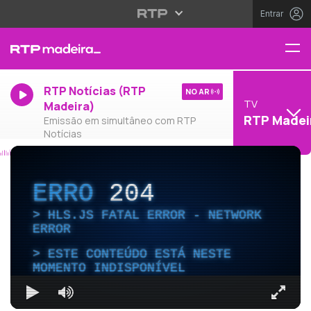
Entrar
RTP Notícias (RTP
NO AR
TV
Madeira)
RTP Madei
Emissão em simultâneo com RTP
Notícias
ERRO
204
HLS.JS FATAL ERROR - NETWORK
ERROR
ESTE CONTEÚDO ESTÁ NESTE
MOMENTO INDISPONÍVEL