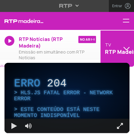
Entrar
RTP Notícias (RTP
NO AR
TV
Madeira)
RTP Madei
Emissão em simultâneo com RTP
Notícias
ERRO
204
HLS.JS FATAL ERROR - NETWORK
ERROR
ESTE CONTEÚDO ESTÁ NESTE
MOMENTO INDISPONÍVEL