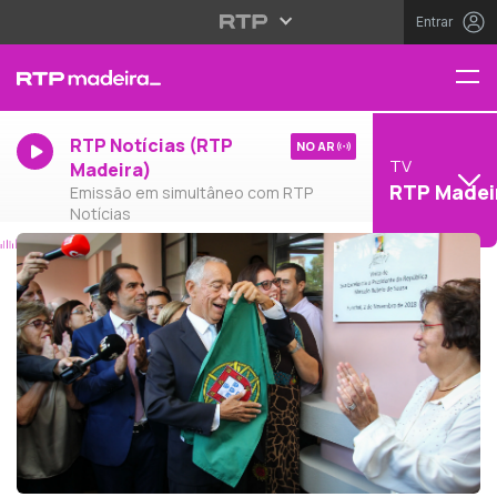
Entrar
RTP Notícias (RTP
NO AR
TV
Madeira)
RTP Madei
Emissão em simultâneo com RTP
Notícias