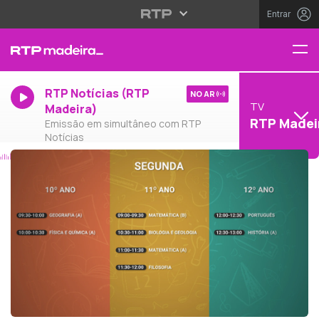
Entrar
RTP Notícias (RTP
NO AR
TV
Madeira)
RTP Madei
Emissão em simultâneo com RTP
Notícias