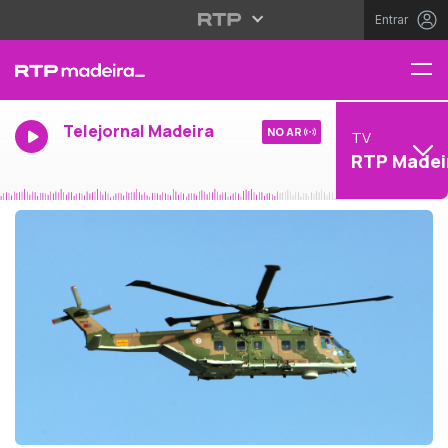
Entrar
Telejornal Madeira
NO AR
TV
RTP Madei