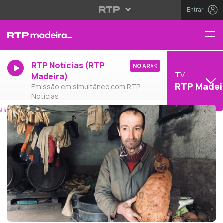
Entrar
RTP Notícias (RTP
NO AR
TV
Madeira)
RTP Madei
Emissão em simultâneo com RTP
Notícias