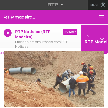
Entrar
RTP Notícias (RTP
NO AR
TV
Madeira)
RTP Madei
Emissão em simultâneo com RTP
Notícias