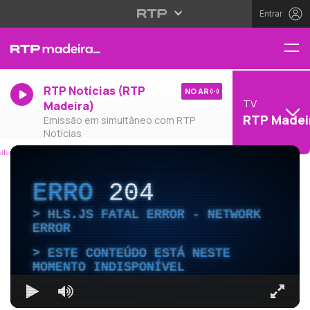
Entrar
RTP Notícias (RTP
NO AR
TV
Madeira)
RTP Madei
Emissão em simultâneo com RTP
Notícias
ERRO
204
HLS.JS FATAL ERROR - NETWORK
ERROR
ESTE CONTEÚDO ESTÁ NESTE
MOMENTO INDISPONÍVEL