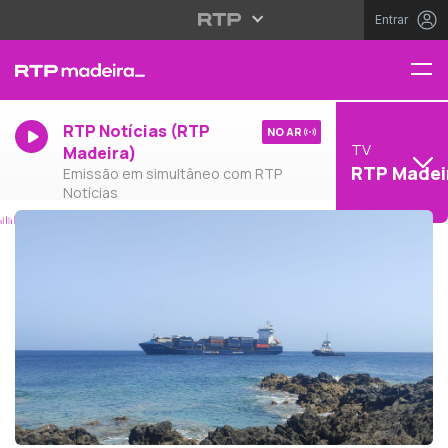
Entrar
RTP Notícias (RTP
NO AR
TV
Madeira)
RTP Madei
Emissão em simultâneo com RTP
Notícias