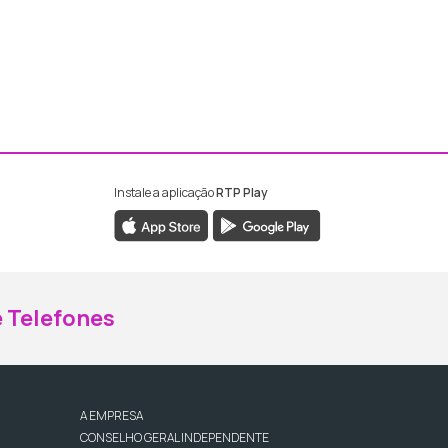
Instale a aplicação
RTP Play
ebook da RTP Madeira
nstagram da RTP Madeira
 Telefones
A EMPRESA
CONSELHO GERAL INDEPENDENTE