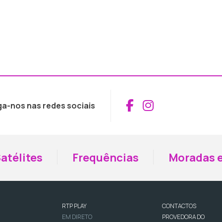
Aceder ao Fac
Aceder ao I
ga-nos nas redes sociais
atélites
Frequências
Moradas e
RTP PLAY
CONTACTOS
EM DIRETO
PROVEDORA DO