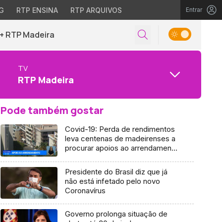
G
RTP ENSINA
RTP ARQUIVOS
Entrar
+ RTP Madeira
TV
RTP Madeira
Pode também gostar
Covid-19: Perda de rendimentos
leva centenas de madeirenses a
procurar apoios ao arrendamento
(Vídeo)
Presidente do Brasil diz que já
não está infetado pelo novo
Coronavírus
Governo prolonga situação de