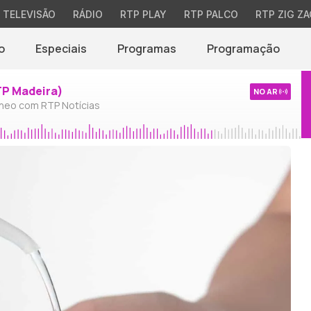
TELEVISÃO
RÁDIO
RTP PLAY
RTP PALCO
RTP ZIG ZA
o
Especiais
Programas
Programação
TP Madeira)
NO AR
neo com RTP Notícias