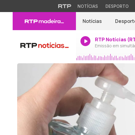
NOTÍCIAS
DESPORTO
Notícias
Desport
RTP Notícias (R
Emissão em simultâ