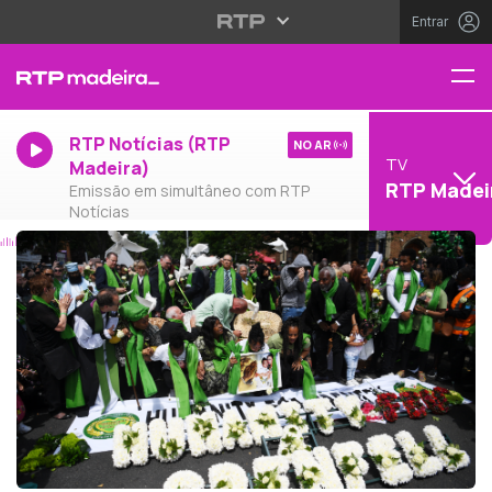
Entrar
RTP Notícias (RTP
NO AR
TV
Madeira)
RTP Madei
Emissão em simultâneo com RTP
Notícias