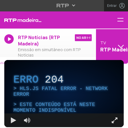
Entrar
RTP Notícias (RTP
NO AR
TV
Madeira)
RTP Madei
Emissão em simultâneo com RTP
Notícias
ERRO
204
HLS.JS FATAL ERROR - NETWORK
ERROR
ESTE CONTEÚDO ESTÁ NESTE
MOMENTO INDISPONÍVEL