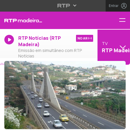
Entrar
RTP Notícias (RTP
NO AR
TV
Madeira)
RTP Madei
Emissão em simultâneo com RTP
Notícias