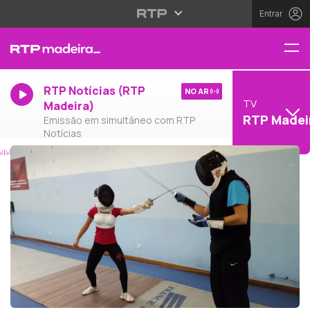
Entrar
RTP Notícias (RTP
NO AR
TV
Madeira)
RTP Madei
Emissão em simultâneo com RTP
Notícias