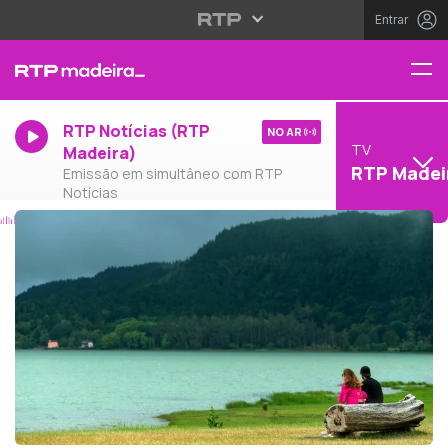
Entrar
RTP Notícias (RTP
NO AR
TV
Madeira)
RTP Madei
Emissão em simultâneo com RTP
Notícias