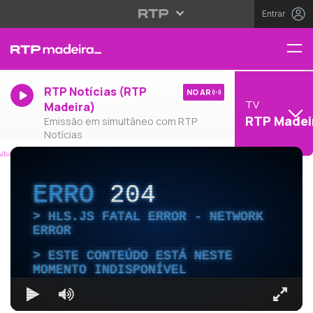
Entrar
RTP Notícias (RTP
NO AR
TV
Madeira)
RTP Madei
Emissão em simultâneo com RTP
Notícias
ERRO
204
HLS.JS FATAL ERROR - NETWORK
ERROR
ESTE CONTEÚDO ESTÁ NESTE
MOMENTO INDISPONÍVEL