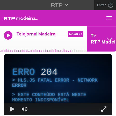
Entrar
Telejornal Madeira
NO AR
TV
RTP Madei
ERRO
204
HLS.JS FATAL ERROR - NETWORK
ERROR
ESTE CONTEÚDO ESTÁ NESTE
MOMENTO INDISPONÍVEL