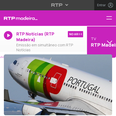
Entrar
RTP Notícias (RTP
NO AR
TV
Madeira)
RTP Madei
Emissão em simultâneo com RTP
Notícias