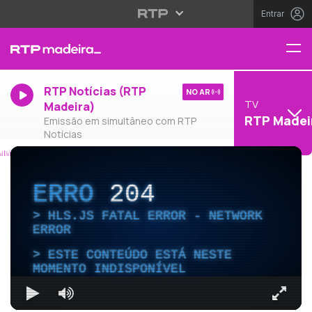
Entrar
RTP Notícias (RTP
NO AR
TV
Madeira)
RTP Madei
Emissão em simultâneo com RTP
Notícias
ERRO
204
HLS.JS FATAL ERROR - NETWORK
ERROR
ESTE CONTEÚDO ESTÁ NESTE
MOMENTO INDISPONÍVEL