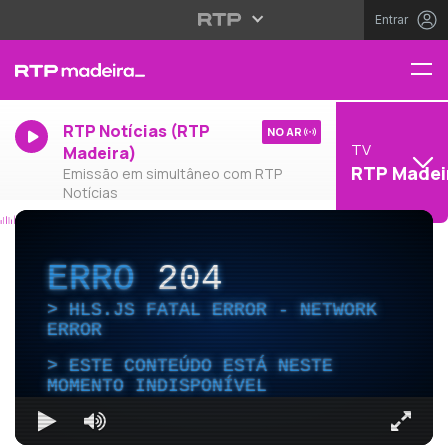
Entrar
RTP Notícias (RTP
NO AR
TV
Madeira)
RTP Madei
Emissão em simultâneo com RTP
Notícias
ERRO
204
HLS.JS FATAL ERROR - NETWORK
ERROR
ESTE CONTEÚDO ESTÁ NESTE
MOMENTO INDISPONÍVEL