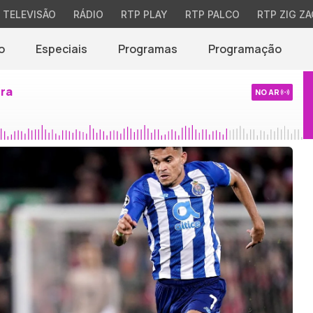
TELEVISÃO
RÁDIO
RTP PLAY
RTP PALCO
RTP ZIG ZA
o
Especiais
Programas
Programação
ira
NO AR