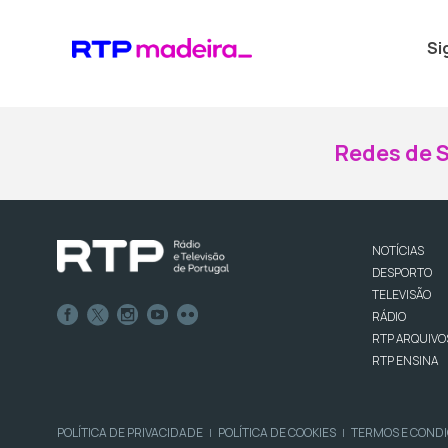
Si
Redes de S
NOTÍCIAS
DESPORTO
TELEVISÃO
RÁDIO
RTP ARQUIVO
RTP ENSINA
POLÍTICA DE PRIVACIDADE
POLÍTICA DE COOKIES
TERMOS E COND
|
|