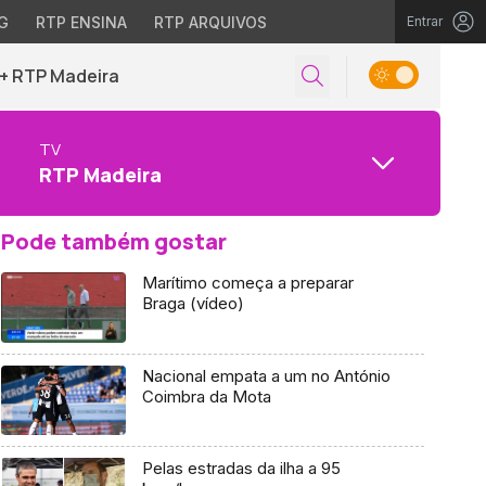
G
RTP ENSINA
RTP ARQUIVOS
Entrar
+ RTP Madeira
TV
RTP Madeira
Pode também gostar
Marítimo começa a preparar
Braga (vídeo)
Nacional empata a um no António
Coimbra da Mota
Pelas estradas da ilha a 95