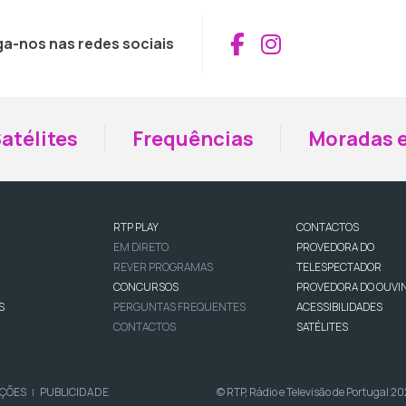
Aceder ao Fac
Aceder ao I
ga-nos nas redes sociais
atélites
Frequências
Moradas e
RTP PLAY
CONTACTOS
EM DIRETO
PROVEDORA DO
REVER PROGRAMAS
TELESPECTADOR
CONCURSOS
PROVEDORA DO OUVI
S
PERGUNTAS FREQUENTES
ACESSIBILIDADES
CONTACTOS
SATÉLITES
IÇÕES
PUBLICIDADE
© RTP, Rádio e Televisão de Portugal 2
|