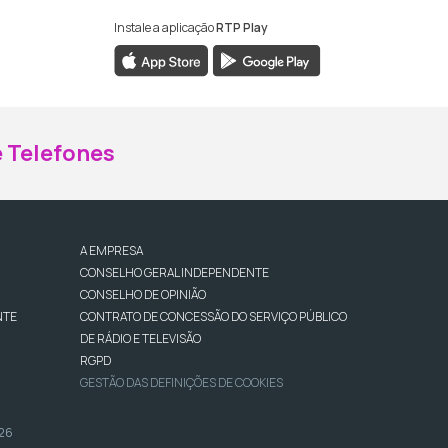
Instale a aplicação
RTP Play
ebook da RTP Madeira
nstagram da RTP Madeira
 Telefones
A EMPRESA
CONSELHO GERAL INDEPENDENTE
CONSELHO DE OPINIÃO
NTE
CONTRATO DE CONCESSÃO DO SERVIÇO PÚBLICO
DE RÁDIO E TELEVISÃO
RGPD
GESTÃO DAS DEFINIÇÕES DE COOKIES
026