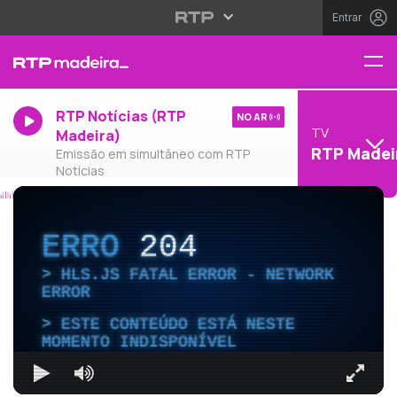
Entrar
RTP Notícias (RTP
NO AR
TV
Madeira)
RTP Madei
Emissão em simultâneo com RTP
Notícias
ERRO
204
HLS.JS FATAL ERROR - NETWORK
ERROR
ESTE CONTEÚDO ESTÁ NESTE
MOMENTO INDISPONÍVEL